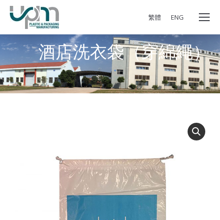
繁體
ENG
酒店洗衣袋（穿綿繩）