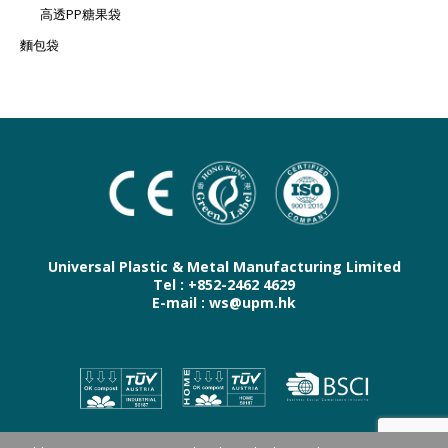
高透PP糖果袋
麵包袋
Universal Plastic & Metal Manufacturing Limited
Tel : +852-2462 4629
E-mail : ws@upm.hk