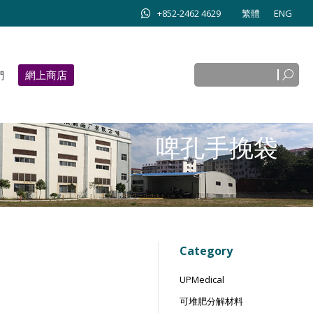
+852-2462 4629
繁體
ENG
Search:
網上商店
Search:
們
網上商店
啤孔手挽袋
Category
UPMedical
可堆肥分解材料