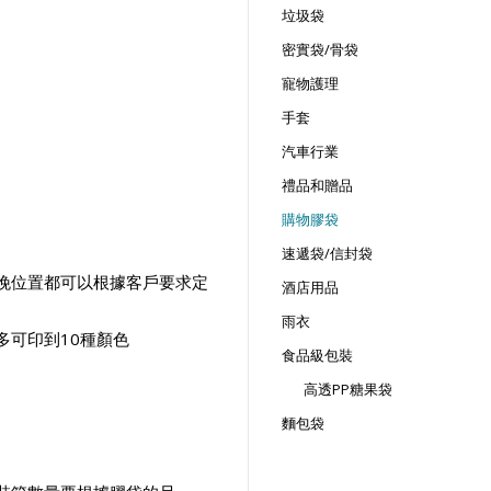
垃圾袋
密實袋/骨袋
寵物護理
手套
汽車行業
禮品和贈品
購物膠袋
速遞袋/信封袋
挽位置都可以根據客戶要求定
酒店用品
雨衣
多可印到10種顏色
食品級包裝
高透PP糖果袋
麵包袋