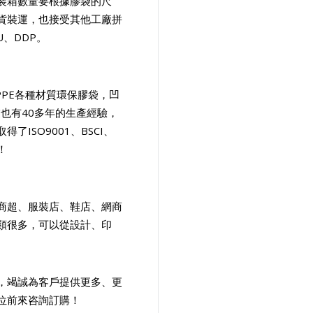
裝箱數量要根據膠袋的尺
貨裝運，也接受其他工廠拼
U、DDP。
/PPE各種材質環保膠袋，凹
也有40多年的生產經驗，
ISO9001、BSCI、
！
商超、服裝店、鞋店、網商
類很多，可以從設計、印
，竭誠為客戶提供更多、更
位前來咨詢訂購！