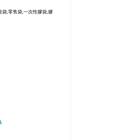
鞋袋,零售袋,一次性膠袋,膠
品