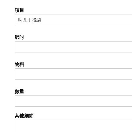
項目
呎吋
物料
數量
其他細節